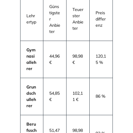
Güns
Teuer
tigste
Preis
Lehr
ster
r
differ
ertyp
Anbie
Anbie
enz
ter
ter
Gym
nasi
44,96
98,98
120,1
alleh
€
€
5 %
rer
Grun
dsch
54,85
102,1
86 %
ulleh
€
1 €
rer
Beru
fssch
51,47
98,98