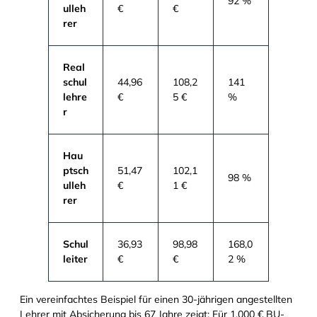
92 %
ulleh
€
€
rer
Real
schul
44,96
108,2
141
lehre
€
5 €
%
r
Hau
ptsch
51,47
102,1
98 %
ulleh
€
1 €
rer
Schul
36,93
98,98
168,0
leiter
€
€
2 %
Ein vereinfachtes Beispiel für einen 30-jährigen angestellten
Lehrer mit Absicherung bis 67 Jahre zeigt: Für 1.000 € BU-