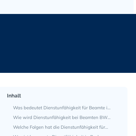
Inhalt
Was bedeutet Dienstunfähigkeit für Beamte in
Baden-Württemberg?
Wie wird Dienstunfähigkeit bei Beamten BW
festgestellt?
Welche Folgen hat die Dienstunfähigkeit für
Sie als Beamter?