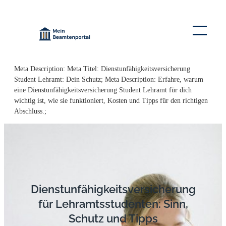
Zum
Inhalt
springen
Meta Description: Meta Titel: Dienstunfähigkeitsversicherung
Student Lehramt: Dein Schutz; Meta Description: Erfahre, warum
eine Dienstunfähigkeitsversicherung Student Lehramt für dich
wichtig ist, wie sie funktioniert, Kosten und Tipps für den richtigen
Abschluss.;
Dienst­unfähig­keits­versicher­ung
für Lehr­amts­studen­ten: Sinn,
Schutz und Tipps