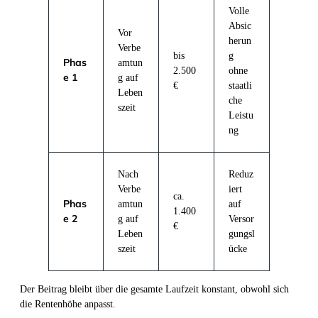
Volle
Absic
Vor
herun
Verbe
bis
g
Phas
amtun
2.500
ohne
e 1
g auf
€
staatli
Leben
che
szeit
Leistu
ng
Nach
Reduz
Verbe
iert
ca.
Phas
amtun
auf
1.400
e 2
g auf
Versor
€
Leben
gungsl
szeit
ücke
Der Beitrag bleibt über die gesamte Laufzeit konstant, obwohl sich
die Rentenhöhe anpasst.