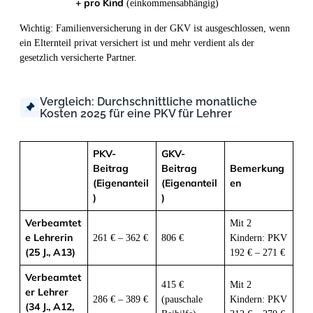
+ pro Kind
(einkommensabhängig)
Wichtig: Familienversicherung in der GKV ist ausgeschlossen, wenn
ein Elternteil privat versichert ist und mehr verdient als der
gesetzlich versicherte Partner.
Vergleich: Durchschnittliche monatliche
Kosten 2025 für eine PKV für Lehrer
PKV-
GKV-
Beitrag
Beitrag
Bemerkung
(Eigenanteil
(Eigenanteil
en
)
)
Verbeamtet
Mit 2
e Lehrerin
261 € – 362 €
806 €
Kindern: PKV
(25 J., A13)
192 € – 271 €
Verbeamtet
415 €
Mit 2
er Lehrer
286 € – 389 €
(pauschale
Kindern: PKV
(34 J., A12,