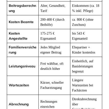
Beitragsberechn
Alter, Gesundheit,
Einkommen (ca. 18
ung
Tarif
% inkl. Pflege)
200-400 € (durch
ca. 800 € (ohne
Kosten Beamte
Beihilfe)
Zuschuss)
Kosten
175-275 €
bis 543 €
Angestellte
Eigenanteil
Eigenanteil
Familienversiche
Jedes Mitglied
Ehepartner +
rung
eigener Beitrag
Kinder kostenlos
Einheitlich, auf
Frei wählbar, oft
Leistungsniveau
Basisleistungen
deutlich höher
begrenzt
Längere
Kürzer, schneller
Wartezeiten
Wartezeiten bei
Facharztzugang
Fachärzten
Direktabrechnung
Rechnungen
Abrechnung
über
einreichen