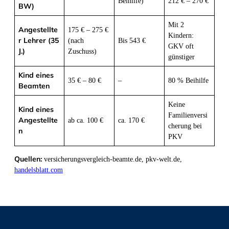
Beihilfe)
212 € – 270 €
BW)
Mit 2
Angestellte
175 € – 275 €
Kindern:
r Lehrer (35
(nach
Bis 543 €
GKV oft
J.)
Zuschuss)
günstiger
Kind eines
35 € – 80 €
–
80 % Beihilfe
Beamten
Keine
Kind eines
Familienversi
Angestellte
ab ca. 100 €
ca. 170 €
cherung bei
n
PKV
Quellen:
versicherungsvergleich-beamte.de, pkv-welt.de,
handelsblatt.com