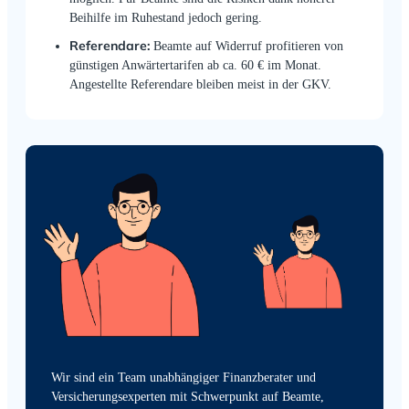
Beihilfe im Ruhestand jedoch gering.
Referendare:
Beamte auf Widerruf profitieren von
günstigen Anwärtertarifen ab ca. 60 € im Monat.
Angestellte Referendare bleiben meist in der GKV.
Wir sind ein Team unabhängiger Finanzberater und
Versicherungsexperten mit Schwerpunkt auf Beamte,