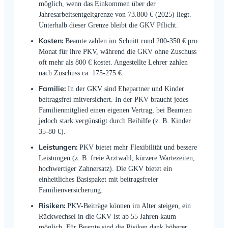
möglich, wenn das Einkommen über der
Jahresarbeitsentgeltgrenze von 73.800 € (2025) liegt.
Unterhalb dieser Grenze bleibt die GKV Pflicht.
Kosten:
Beamte zahlen im Schnitt rund 200-350 € pro
Monat für ihre PKV, während die GKV ohne Zuschuss
oft mehr als 800 € kostet. Angestellte Lehrer zahlen
nach Zuschuss ca. 175-275 €.
Familie:
In der GKV sind Ehepartner und Kinder
beitragsfrei mitversichert. In der PKV braucht jedes
Familienmitglied einen eigenen Vertrag, bei Beamten
jedoch stark vergünstigt durch Beihilfe (z. B. Kinder
35-80 €).
Leistungen:
PKV bietet mehr Flexibilität und bessere
Leistungen (z. B. freie Arztwahl, kürzere Wartezeiten,
hochwertiger Zahnersatz). Die GKV bietet ein
einheitliches Basispaket mit beitragsfreier
Familienversicherung.
Risiken:
PKV-Beiträge können im Alter steigen, ein
Rückwechsel in die GKV ist ab 55 Jahren kaum
möglich. Für Beamte sind die Risiken dank höherer