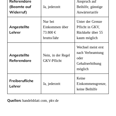
Referendare
Anspruch auf
(Beamte auf
Ja, jederzeit
Beihilfe, günstige
Widerruf)
Anwärtertarife
Nur bei
Unter der Grenze
Angestellte
Einkommen über
Pflicht in GKV,
Lehrer
73.800 €
Rückkehr über 55
brutto/Jahr
kaum möglich
Wechsel meist erst
nach Verbeamtung
Angestellte
Nein, in der Regel
oder
Referendare
GKV-Pflicht
Gehaltserhöhung
möglich
Keine
Freiberufliche
Ja, jederzeit
Einkommensgrenze,
Lehrer
keine Beihilfe
Quellen:
handelsblatt.com, pkv.de