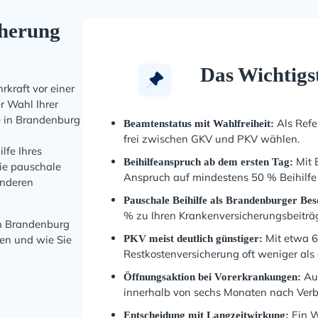
cherung
Das Wichtigs
rkraft vor einer
er Wahl Ihrer
e in Brandenburg
Als Refe
Beamtenstatus mit Wahlfreiheit:
frei zwischen GKV und PKV wählen.
lfe Ihres
Mit 
Beihilfeanspruch ab dem ersten Tag:
die pauschale
Anspruch auf mindestens 50 % Beihilfe 
anderen
Pauschale Beihilfe als Brandenburger Bes
% zu Ihren Krankenversicherungsbeiträg
in Brandenburg
Mit etwa 60
hen und wie Sie
PKV meist deutlich günstiger:
Restkostenversicherung oft weniger als 
Auc
Öffnungsaktion bei Vorerkrankungen:
innerhalb von sechs Monaten nach Ver
Ein W
Entscheidung mit Langzeitwirkung: