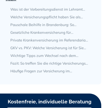
Was ist der Vorbereitungs­dienst im Lehramt
Brandenburg?
Welche Versicherungs­pflicht haben Sie als
Referendar in Brandenburg?
Pauschale Beihilfe in Brandenburg: So
funktioniert sie für Sie
Gesetzliche Kranken­versicherung für
Referendare: Vorteile und Kosten
Private Kranken­versicherung im Referendariat:
Warum lohnt sie sich für Sie?
GKV vs. PKV: Welche Versicherung ist für Sie
günstiger und besser?
Wichtige Tipps zum Wechsel nach dem
Referendariat
Fazit: So treffen Sie die richtige Versicherungs­
entscheidung
Häufige Fragen zur Versicherung im
Referendariat in Brandenburg
Kostenfreie, individuelle Beratung