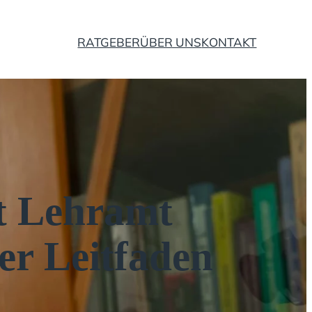
RATGEBER
ÜBER UNS
KONTAKT
t Lehramt
er Leitfaden